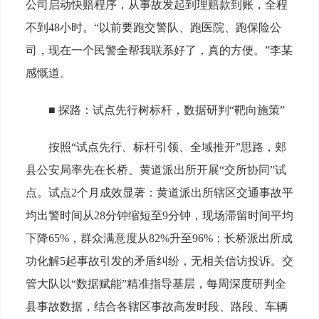
公司启动快赔程序，从事故发起到理赔款到账，全程
不到48小时。“以前要跑交警队、跑医院、跑保险公
司，现在一个民警全帮我联系好了，真的方便。”李某
感慨道。
■ 探路：试点先行树标杆，数据研判“靶向施策”
按照“试点先行、标杆引领、全域推开”思路，郏
县公安局率先在长桥、黄道派出所开展“交所协同”试
点。试点2个月成效显著：黄道派出所辖区交通事故平
均出警时间从28分钟缩短至9分钟，现场滞留时间平均
下降65%，群众满意度从82%升至96%；长桥派出所成
功化解5起事故引发的矛盾纠纷，无相关信访投诉。交
管大队以“数据赋能”精准指导基层，每周深度研判全
县事故数据，结合各辖区事故高发时段、路段、车辆