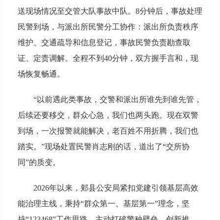
送现场情况至交管大队事故中队。8分钟后，事故处理
民警到场，与派出所民警分工协作：派出所负责秩序
维护、交通疏导和信息登记，事故民警负责勘查取
证、定责调解。全程不到40分钟，双方握手言和，现
场恢复畅通。
“以前遇此类事故，交警和派出所谁先到谁先管，
后续还要移交，群众心急，我们也两头跑。现在双警
到场，一次报警就能解决，老百姓不用折腾，我们也
踏实。”现场处置民警肖志刚的话，道出了“交所协
同”的质变。
2026年以来，郏县公安局紧扣党建引领基层高效
能治理主线，秉持“群众第一、基层第一”理念，坚
持“123468”工作思路，主动打破警种壁垒，创新推