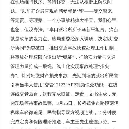
在现场维持秩序、等待移交，无法从根源上解决问
题。“以前群众最直观的感受就是‘等’——等交警来、
等定责、等理赔，一个小事故耗掉大半天。我们心里
也急，但没办法。”李口派出所所长马新平坦言。痛点
就是改革的发力点。该局党委经深入调研，决定以“交
所协同”为突破口，推出交通事故快速处理工作机制，
将事故处理权限向派出所“赋能”，把治安力量与交通
管理力量拧成一股绳。线上化实现事故处理“指尖
办”。针对轻微财产损失事故，先期到场的派出所民警
引导当事人使用“交管12123”APP视频快处功能，在线
连线交管后台，远程完成取证、定责、文书生成，无
需现场等待事故民警。3月25日，长桥镇集市路段两辆
私家车轻微追尾，民警指导双方视频连线，15分钟便
完成定责和保险理赔推送，车主王先生连连点赞。一