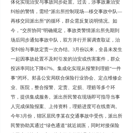
体化实现治安与事故同步处置。过去，涉事故兼治安
纠纷的警情，需经“派出所控制现场—移交事故中队—
再移交回派出所”的循环，群众需反复说明情况。如
今，“交所协同”明确规定，事故类警情派出所先期到
场后同步通知事故中队，双方并行开展调查取证，治
安纠纷与事故定责一次办结。3月份以来，全县未发生
一起因事故处置不及时引发的治安或伤害案件，群众
投诉率同比下降67%。集成化实现从报警到理赔“一件
事”闭环。郏县公安局联合保险行业协会、定点维修企
业、医院，整合报警、定责、定损、理赔等多个环
节，提供集成服务。派出所民警在现场即可指导当事
人完成保险报案、上传资料，理赔进度可在线查询。
今年3月份，辖区居民李某在交通事故中受伤，派出所
民警协助其通过“绿色通道”就近就医，同时对接保险