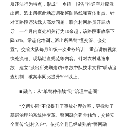
及违法行为特点，形成“一乡镇一报告”推送至对应派
出所。派出所据此动态调整巡防路线和宣传重点。针
对某路段违法载人高发问题，联合村网格员开展劝
导，一个月内查处相关行为10余起，该路段事故率下
降53%。常态化培训让派出所民警“懂交管、会处
置”。交管大队每月组织一次业务培训，重点讲解视频
快处流程、现场勘查规范等内容。针对农村逃逸事
故，建立“派出所先期走访+事故中队技术支撑”联动追
查机制，破案率同比提升50%以上。
■ 融合：从“单警种作战”到“治理生态圈”
“交所协同”不仅提升了事故处理效率，更撬动了
基层治理的系统性变革。警网融合延伸触角，交通安
全宣传“进村入户”。依托全县已经成熟的“警网融