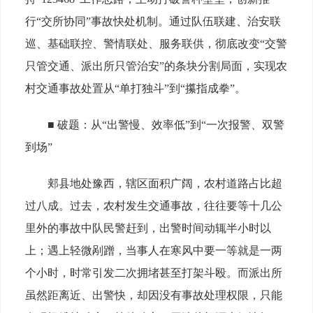
行“交所协同”事故快处机制。通过队伍联建、治安联
巡、基础联控、警情联处、服务联供，彻底改变“交警
只管交通、派出所只管治安”的条块分割局面，实现农
村交通事故处置从“单打独斗”到“攥指成拳”。
■ 破题：从“出警慢、效率低”到“一次报警、双警
到场”
郏县地处豫西，辖区面积广阔，农村道路占比超
过八成。过去，农村发生交通事故，往往要等十几公
里外的事故中队民警赶到，出警时间动辄半小时以
上；遇上轻微剐蹭，当事人在寒风中要一等就是一两
个小时，时常引发二次拥堵甚至打架斗殴。而派出所
虽然距离近、出警快，却因没有事故处理权限，只能