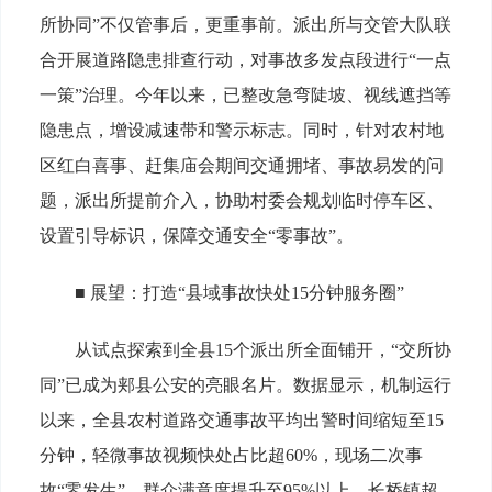
所协同”不仅管事后，更重事前。派出所与交管大队联
合开展道路隐患排查行动，对事故多发点段进行“一点
一策”治理。今年以来，已整改急弯陡坡、视线遮挡等
隐患点，增设减速带和警示标志。同时，针对农村地
区红白喜事、赶集庙会期间交通拥堵、事故易发的问
题，派出所提前介入，协助村委会规划临时停车区、
设置引导标识，保障交通安全“零事故”。
■ 展望：打造“县域事故快处15分钟服务圈”
从试点探索到全县15个派出所全面铺开，“交所协
同”已成为郏县公安的亮眼名片。数据显示，机制运行
以来，全县农村道路交通事故平均出警时间缩短至15
分钟，轻微事故视频快处占比超60%，现场二次事
故“零发生”，群众满意度提升至95%以上。长桥镇超