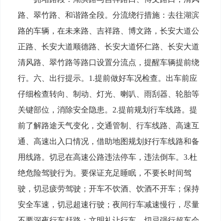
路、翠竹路、和谐路全段。分流绕行措施：去往湖滨
路的车辆，在未来路、吉祥路、博文路，长安大道公
正路、长安大道顺德路、长安大道怀仁路、长安大道
清风路、翠竹路等路口设置分流点，提醒车辆提前绕
行。六、出行提示。1.提前做好车况检查。出车前应
仔细检查转向、制动、灯光、喇叭、雨刮器、轮胎等
关键部位，消除安全隐患。2.提前规划行车线路。提
前了解路途天气变化，交通管制、行车线路、高速互
通、高速出入口情况，借助地图规划好行车线路和备
用线路。切忌在高速公路违法停车，违法倒车。3.杜
绝危险驾驶行为。要保证充足睡眠，不要长时间驾
驶，切忌疲劳驾驶；开车不饮酒、饮酒不开车；保持
安全车速，切忌超速行驶；夜间行车减速慢行，尽量
不要深夜行车赶路；文明礼让行车，切忌强行超车会