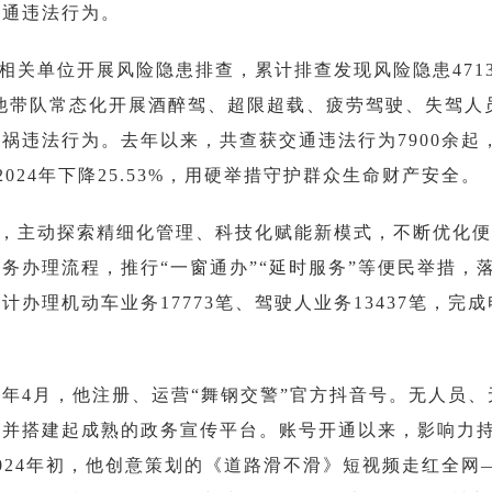
交通违法行为。
关单位开展风险隐患排查，累计排查发现风险隐患4713
时，他带队常态化开展酒醉驾、超限超载、疲劳驾驶、失驾
违法行为。去年以来，共查获交通违法行为7900余起，其
024年下降25.53%，用硬举措守护群众生命财产安全。
，主动探索精细化管理、科技化赋能新模式，不断优化便
务办理流程，推行“一窗通办”“延时服务”等便民举措，
办理机动车业务17773笔、驾驶人业务13437笔，完
1年4月，他注册、运营“舞钢交警”官方抖音号。无人员
通并搭建起成熟的政务宣传平台。账号开通以来，影响力
2024年初，他创意策划的《道路滑不滑》短视频走红全