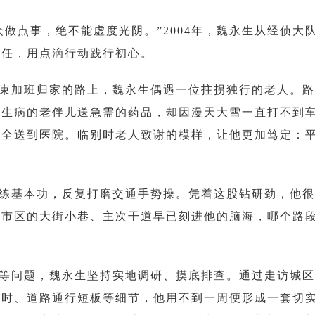
众做点事，绝不能虚度光阴。”2004年，魏永生从经侦
责任，用点滴行动践行初心。
束加班归家的路上，魏永生偶遇一位拄拐独行的老人。路
给生病的老伴儿送急需的药品，却因漫天大雪一直打不到
安全送到医院。临别时老人致谢的模样，让他更加笃定：
练基本功，反复打磨交通手势操。凭着这股钻研劲，他很
钢市区的大街小巷、主次干道早已刻进他的脑海，哪个路
等问题，魏永生坚持实地调研、摸底排查。通过走访城区
配时、道路通行短板等细节，他用不到一周便形成一套切