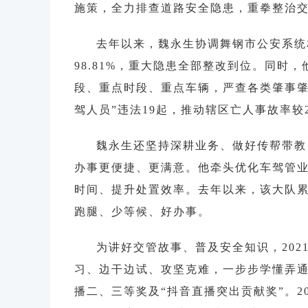
施策，全力排查道路安全隐患，重拳整治
去年以来，魏永生协调舞钢市公安系统相
98.81%，重大隐患全部整改到位。同
段、重点时段、重点车辆，严查各类肇事肇祸
驾人员”违法19起，推动辖区亡人事故率较2
魏永生还坚持深耕业务、做好传帮带教
办事更便捷、更满意。他牵头优化车驾管业
时间、提升处置效率。去年以来，该大队累计
跑腿、少等候、好办事。
为讲好交管故事、普及安全知识，202
习、边干边试、攻坚克难，一步步学懂弄
播二、三等奖及“抖音直播突出贡献奖”。