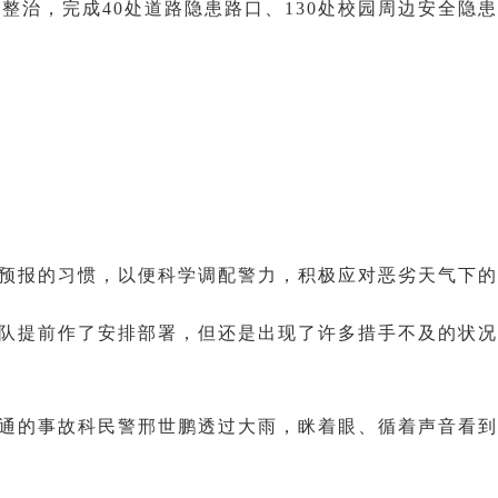
整治，完成40处道路隐患路口、130处校园周边安全隐
预报的习惯，以便科学调配警力，积极应对恶劣天气下的
队提前作了安排部署，但还是出现了许多措手不及的状况
交通的事故科民警邢世鹏透过大雨，眯着眼、循着声音看