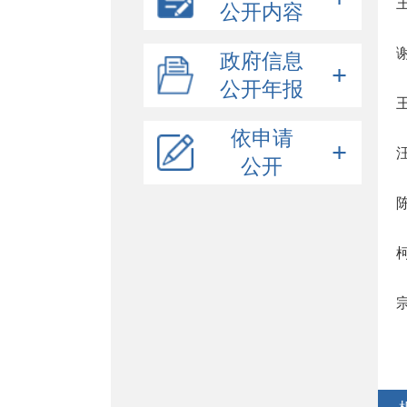
公开内容
机关简介
政府信息
规划信息
公开年报
部门领导
统计信息
机构职能
依申请
财政信息
公开
权责及监管信息
行政许可/其他对外管理服务
依申请公开提交
双随机、一公开
行政处罚/行政强制
依据、条件、程序
建议提案
行政许可结果公示
依据、条件、程序
其他法定信息
其他对外管理服务事项结果公示
行政处罚结果公示
人大代表建议办理
政协委员提案办理
治安管理
交通、机动车、驾驶员管理
决策预公开